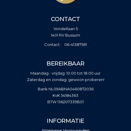
CONTACT
Vondellaan 5
1401 RV Bussum
06-41387561
BEREIKBAAR
Maandag - vrijdag: 10.00 tot 18.00 uur
Zaterdag en zondag: gewoon proberen!
Bank NL09ABNA0460872036
KvK 54184363
BTW 136207339B01
INFORMATIE
Algemene Voorwaarden