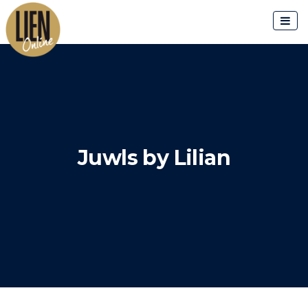
Skip
to
content
Juwls by Lilian